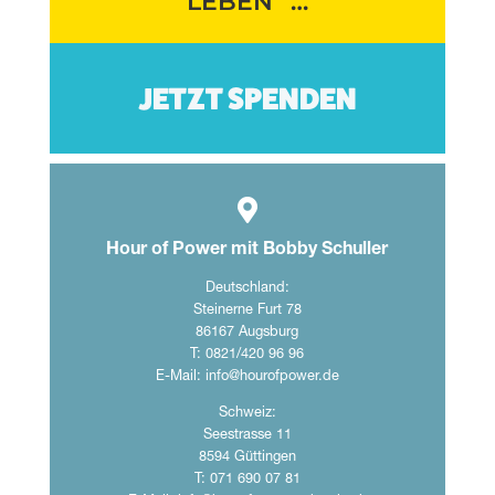
LEBEN“ …
JETZT SPENDEN

Hour of Power mit Bobby Schuller
Deutschland:
Steinerne Furt 78
86167 Augsburg
T: 0821/420 96 96
E-Mail:
info@hourofpower.de
Schweiz:
Seestrasse 11
8594 Güttingen
T: 071 690 07 81